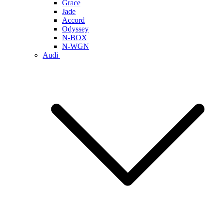
Grace
Jade
Accord
Odyssey
N-BOX
N-WGN
Audi