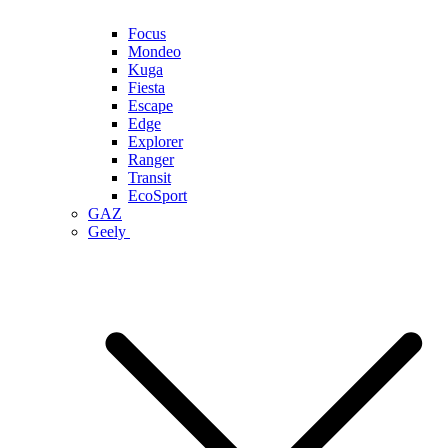
Focus
Mondeo
Kuga
Fiesta
Escape
Edge
Explorer
Ranger
Transit
EcoSport
GAZ
Geely