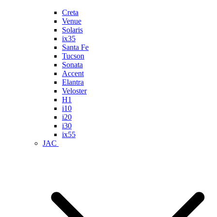
Creta
Venue
Solaris
ix35
Santa Fe
Tucson
Sonata
Accent
Elantra
Veloster
H1
i10
i20
i30
ix55
JAC