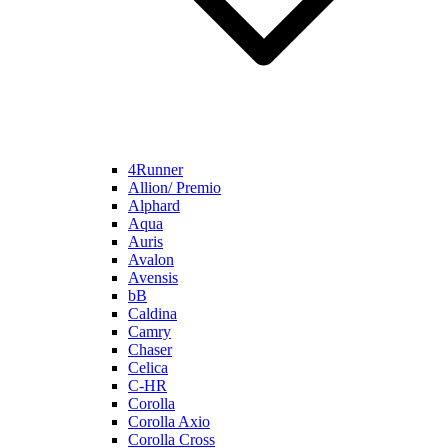
4Runner
Allion/ Premio
Alphard
Aqua
Auris
Avalon
Avensis
bB
Caldina
Camry
Chaser
Celica
C-HR
Corolla
Corolla Axio
Corolla Cross