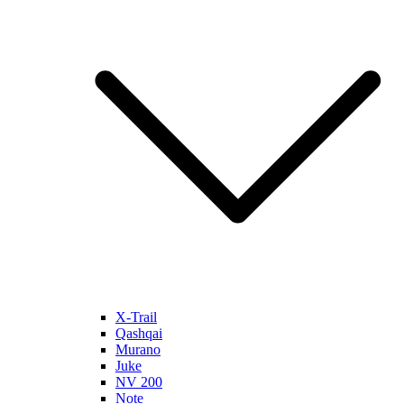
X-Trail
Qashqai
Murano
Juke
NV 200
Note