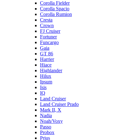
Corolla Fielder
Corolla Spacio
Corolla Rumion
Cresta
Crown
FJ Cruiser
Fortuner
Funcargo
Gaia
GT 86
Harrier
Hiace
Highlander
Hilux
Ipsum
Isis
IQ
Land Cruiser
Land Cruiser Prado
Mark II, X
Nadia
Noah/Voxy
Passo
Probox
Prius