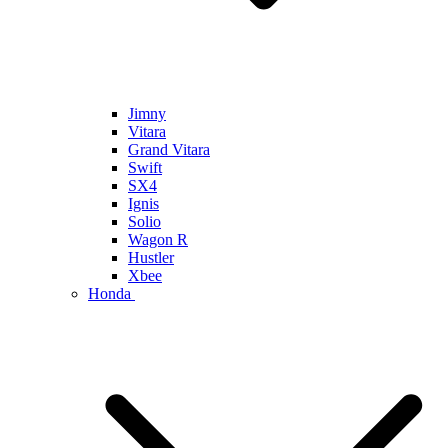
Jimny
Vitara
Grand Vitara
Swift
SX4
Ignis
Solio
Wagon R
Hustler
Xbee
Honda