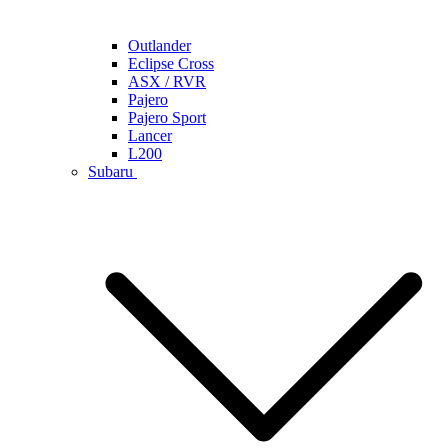
Outlander
Eclipse Cross
ASX / RVR
Pajero
Pajero Sport
Lancer
L200
Subaru