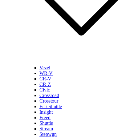
Vezel
WR-V
CR-V
CR-Z
Civic
Crossroad
Crosstour
Fit / Shuttle
Insight
Freed
Shuttle
Stream
Stepwgn