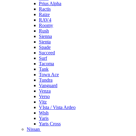
Prius Alpha
Ractis
Raize
RAV4
Roomy
Rush
Sienna
Sienta
Spade
Succeed
Surf
Tacoma
Tank
Town Ace
Tundra
Vanguard
Venza
Verso
Vitz
VIsta / Vista Ardeo
Wish
Yaris
Yaris Cross
Nissan