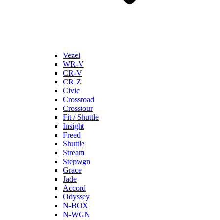
Vezel
WR-V
CR-V
CR-Z
Civic
Crossroad
Crosstour
Fit / Shuttle
Insight
Freed
Shuttle
Stream
Stepwgn
Grace
Jade
Accord
Odyssey
N-BOX
N-WGN