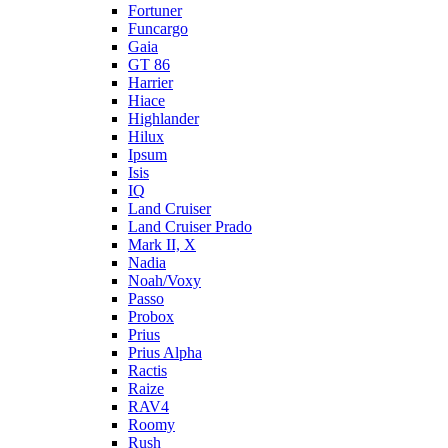
Fortuner
Funcargo
Gaia
GT 86
Harrier
Hiace
Highlander
Hilux
Ipsum
Isis
IQ
Land Cruiser
Land Cruiser Prado
Mark II, X
Nadia
Noah/Voxy
Passo
Probox
Prius
Prius Alpha
Ractis
Raize
RAV4
Roomy
Rush