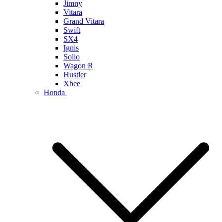
Jimny
Vitara
Grand Vitara
Swift
SX4
Ignis
Solio
Wagon R
Hustler
Xbee
Honda