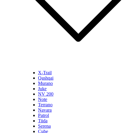
X-Trail
Qashqai
Murano
Juke
NV 200
Note
Terrano
Navara
Patrol
Tiida
Serena
Cube