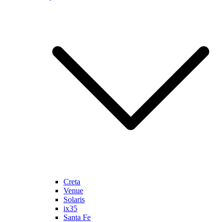
Creta
Venue
Solaris
ix35
Santa Fe