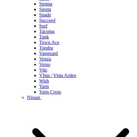
Sienna
Sienta
Spade
Succeed
Surf
Tacoma
Tank
Town Ace
Tundra
Vanguard
Venza
Verso
Vitz
VIsta / Vista Ardeo
Wish
Yaris
Yaris Cross
Nissan