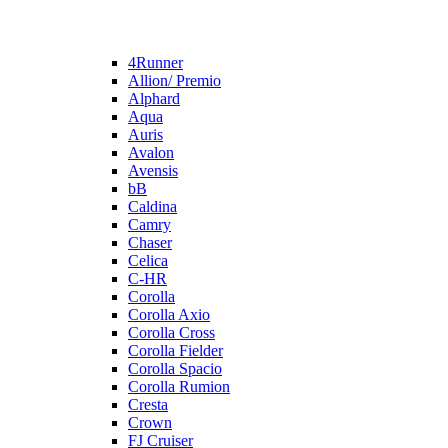
4Runner
Allion/ Premio
Alphard
Aqua
Auris
Avalon
Avensis
bB
Caldina
Camry
Chaser
Celica
C-HR
Corolla
Corolla Axio
Corolla Cross
Corolla Fielder
Corolla Spacio
Corolla Rumion
Cresta
Crown
FJ Cruiser