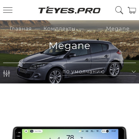
Главная
Комплекты
...
Megane
Megane