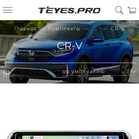
Главная
Комплекты
...
CR-V
CR-V