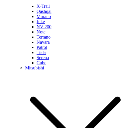
X-Trail
Qashqai
Murano
Juke
NV 200
Note
Terrano
Navara
Patrol
Tiida
Serena
Cube
Mitsubishi