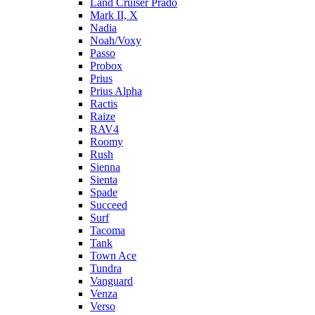
Land Cruiser Prado
Mark II, X
Nadia
Noah/Voxy
Passo
Probox
Prius
Prius Alpha
Ractis
Raize
RAV4
Roomy
Rush
Sienna
Sienta
Spade
Succeed
Surf
Tacoma
Tank
Town Ace
Tundra
Vanguard
Venza
Verso