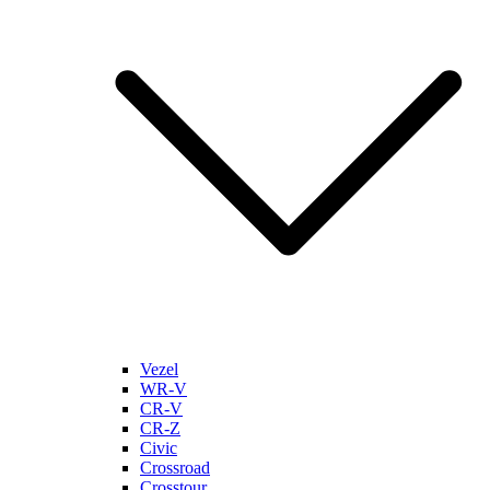
Vezel
WR-V
CR-V
CR-Z
Civic
Crossroad
Crosstour