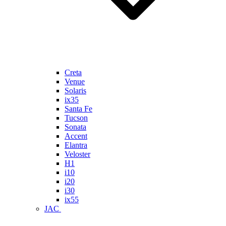
Creta
Venue
Solaris
ix35
Santa Fe
Tucson
Sonata
Accent
Elantra
Veloster
H1
i10
i20
i30
ix55
JAC