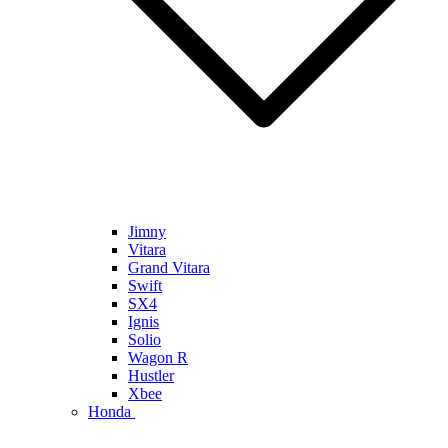
Jimny
Vitara
Grand Vitara
Swift
SX4
Ignis
Solio
Wagon R
Hustler
Xbee
Honda