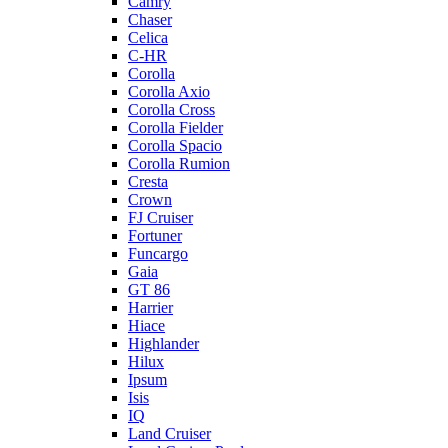
Camry
Chaser
Celica
C-HR
Corolla
Corolla Axio
Corolla Cross
Corolla Fielder
Corolla Spacio
Corolla Rumion
Cresta
Crown
FJ Cruiser
Fortuner
Funcargo
Gaia
GT 86
Harrier
Hiace
Highlander
Hilux
Ipsum
Isis
IQ
Land Cruiser