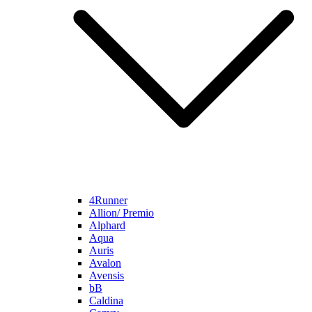
4Runner
Allion/ Premio
Alphard
Aqua
Auris
Avalon
Avensis
bB
Caldina