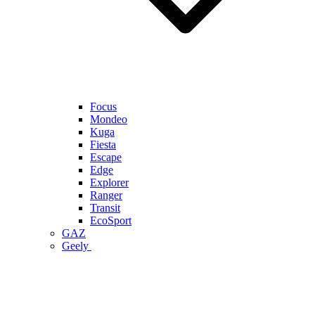
Focus
Mondeo
Kuga
Fiesta
Escape
Edge
Explorer
Ranger
Transit
EcoSport
GAZ
Geely