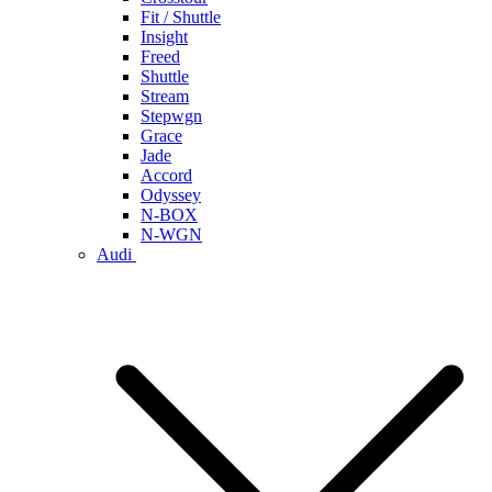
Fit / Shuttle
Insight
Freed
Shuttle
Stream
Stepwgn
Grace
Jade
Accord
Odyssey
N-BOX
N-WGN
Audi