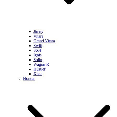
Jimny
Vitara
Grand Vitara
Swift
SX4
Ignis
Solio
Wagon R
Hustler
Xbee
Honda