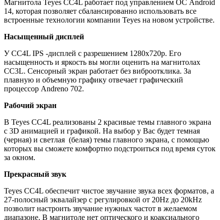
Магнитола Teyes CC4L работает под управлением ОС Android
14, которая позволяет сбалансированно использовать все
встроенные технологии компании Teyes на новом устройстве.
Насыщенный дисплей
У CC4L IPS -дисплей с разрешением 1280х720р. Его
насыщенность и яркость вы могли оценить на магнитолах
CC3L. Сенсорный экран работает без виброотклика. За
плавную и объемную графику отвечает графический
процессор Andreno 702.
Рабочий экран
В Teyes СС4L реализованы 2 красивые темы главного экрана
с 3D анимацией и графикой. На выбор у Вас будет темная
(черная) и светлая (белая) темы главного экрана, с помощью
которых вы сможете комфортно подстроиться под время суток
за окном.
Прекрасный звук
Teyes CC4L обеспечит чистое звучание звука всех форматов, а
27-полосный эквалайзер с регулировкой от 20Hz до 20kHz
позволит настроить звучание нужных частот в желаемом
диапазоне. В магнитоле нет оптического и коаксиального