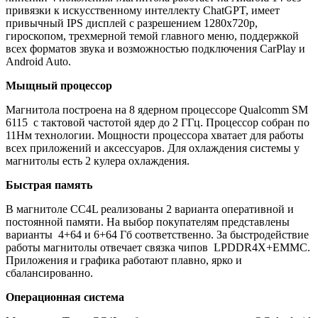
привязки к искусственному интеллекту ChatGPT, имеет
привычный IPS дисплей с разрешением 1280х720р,
гироскопом, трехмерной темой главного меню, поддержкой
всех форматов звука и возможностью подключения CarPlay и
Android Auto.
Мыщный процессор
Магнитола построена на 8 ядерном процессоре
Qualcomm
SM
6115
c тактовой частотой ядер до 2 ГГц. Процессор собран по
11Нм технологии. Мощности процессора хватает для работы
всех приложений и аксессуаров. Для охлаждения системы у
магнитолы есть 2 кулера охлаждения.
Быстрая память
В магнитоле CC4L реализованы 2 варианта оперативной и
постоянной памяти. На выбор покупателям представлены
варианты 4+64 и 6+64 Гб соответственно. За быстродействие
работы магнитолы отвечает связка чипов LPDDR4X+EMMC.
Приложения и графика работают плавно, ярко и
сбалансированно.
Операционная система