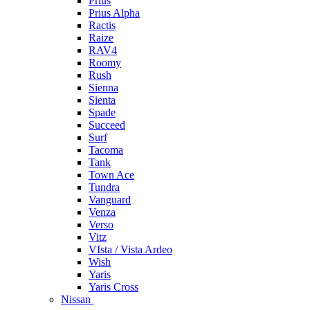
Prius
Prius Alpha
Ractis
Raize
RAV4
Roomy
Rush
Sienna
Sienta
Spade
Succeed
Surf
Tacoma
Tank
Town Ace
Tundra
Vanguard
Venza
Verso
Vitz
VIsta / Vista Ardeo
Wish
Yaris
Yaris Cross
Nissan