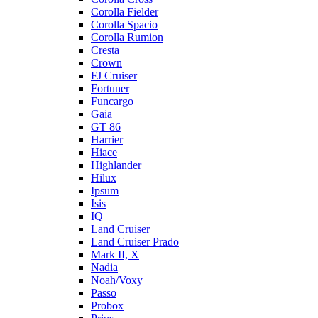
Corolla Fielder
Corolla Spacio
Corolla Rumion
Cresta
Crown
FJ Cruiser
Fortuner
Funcargo
Gaia
GT 86
Harrier
Hiace
Highlander
Hilux
Ipsum
Isis
IQ
Land Cruiser
Land Cruiser Prado
Mark II, X
Nadia
Noah/Voxy
Passo
Probox