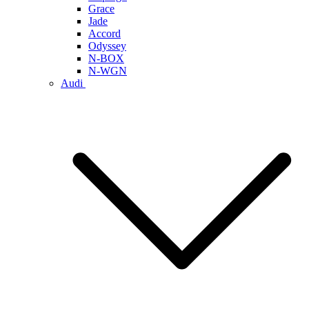
Grace
Jade
Accord
Odyssey
N-BOX
N-WGN
Audi