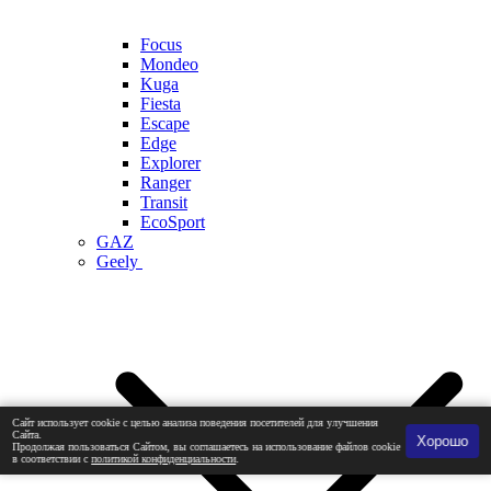
Focus
Mondeo
Kuga
Fiesta
Escape
Edge
Explorer
Ranger
Transit
EcoSport
GAZ
Geely
Сайт использует cookie с целью анализа поведения посетителей для улучшения
Сайта.
Хорошо
Продолжая пользоваться Сайтом, вы соглашаетесь на использование файлов cookie
в соответствии с
политикой конфиденциальности
.