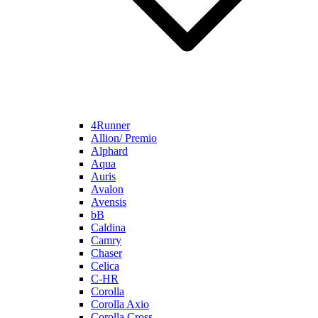
4Runner
Allion/ Premio
Alphard
Aqua
Auris
Avalon
Avensis
bB
Caldina
Camry
Chaser
Celica
C-HR
Corolla
Corolla Axio
Corolla Cross