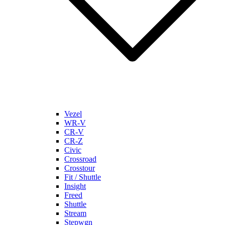
Vezel
WR-V
CR-V
CR-Z
Civic
Crossroad
Crosstour
Fit / Shuttle
Insight
Freed
Shuttle
Stream
Stepwgn