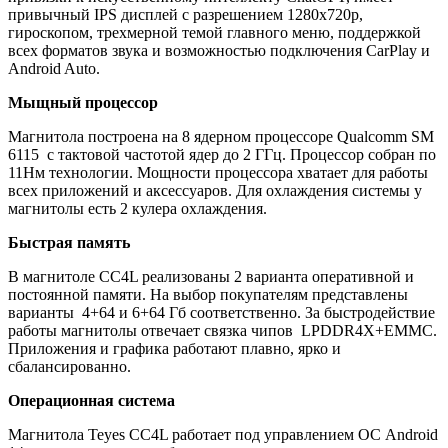
привычный IPS дисплей с разрешением 1280х720р,
гироскопом, трехмерной темой главного меню, поддержкой
всех форматов звука и возможностью подключения CarPlay и
Android Auto.
Мыщный процессор
Магнитола построена на 8 ядерном процессоре
Qualcomm
SM
6115
c тактовой частотой ядер до 2 ГГц. Процессор собран по
11Нм технологии. Мощности процессора хватает для работы
всех приложений и аксессуаров. Для охлаждения системы у
магнитолы есть 2 кулера охлаждения.
Быстрая память
В магнитоле CC4L реализованы 2 варианта оперативной и
постоянной памяти. На выбор покупателям представлены
варианты 4+64 и 6+64 Гб соответственно. За быстродействие
работы магнитолы отвечает связка чипов LPDDR4X+EMMC.
Приложения и графика работают плавно, ярко и
сбалансированно.
Операционная система
Магнитола Teyes CC4L работает под управлением ОС Android