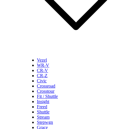
Vezel
WR-V
CR-V
CR-Z
Civic
Crossroad
Crosstour
Fit / Shuttle
Insight
Freed
Shuttle
Stream
Stepwgn
Grace