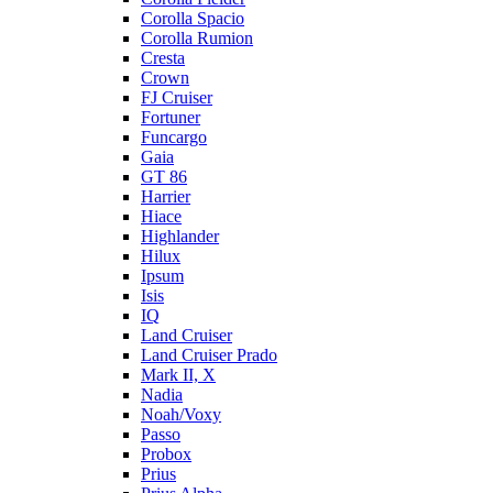
Corolla Spacio
Corolla Rumion
Cresta
Crown
FJ Cruiser
Fortuner
Funcargo
Gaia
GT 86
Harrier
Hiace
Highlander
Hilux
Ipsum
Isis
IQ
Land Cruiser
Land Cruiser Prado
Mark II, X
Nadia
Noah/Voxy
Passo
Probox
Prius