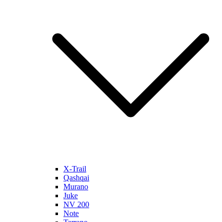
X-Trail
Qashqai
Murano
Juke
NV 200
Note