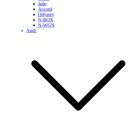
Jade
Accord
Odyssey
N-BOX
N-WGN
Audi