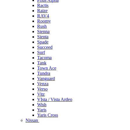
Prius Alpha
Ractis
Raize
RAV4
Roomy
Rush
Sienna
Sienta
Spade
Succeed
Surf
Tacoma
Tank
Town Ace
Tundra
Vanguard
Venza
Verso
Vitz
VIsta / Vista Ardeo
Wish
Yaris
Yaris Cross
Nissan