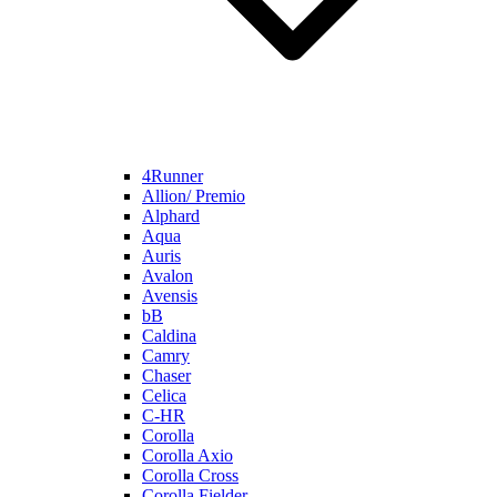
4Runner
Allion/ Premio
Alphard
Aqua
Auris
Avalon
Avensis
bB
Caldina
Camry
Chaser
Celica
C-HR
Corolla
Corolla Axio
Corolla Cross
Corolla Fielder