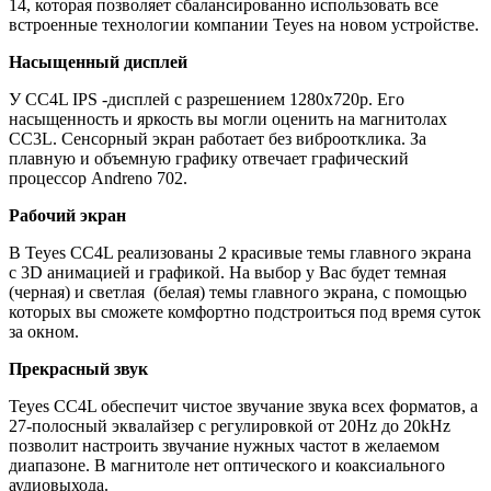
14, которая позволяет сбалансированно использовать все
встроенные технологии компании Teyes на новом устройстве.
Насыщенный дисплей
У CC4L IPS -дисплей с разрешением 1280х720р. Его
насыщенность и яркость вы могли оценить на магнитолах
CC3L. Сенсорный экран работает без виброотклика. За
плавную и объемную графику отвечает графический
процессор Andreno 702.
Рабочий экран
В Teyes СС4L реализованы 2 красивые темы главного экрана
с 3D анимацией и графикой. На выбор у Вас будет темная
(черная) и светлая (белая) темы главного экрана, с помощью
которых вы сможете комфортно подстроиться под время суток
за окном.
Прекрасный звук
Teyes CC4L обеспечит чистое звучание звука всех форматов, а
27-полосный эквалайзер с регулировкой от 20Hz до 20kHz
позволит настроить звучание нужных частот в желаемом
диапазоне. В магнитоле нет оптического и коаксиального
аудиовыхода.