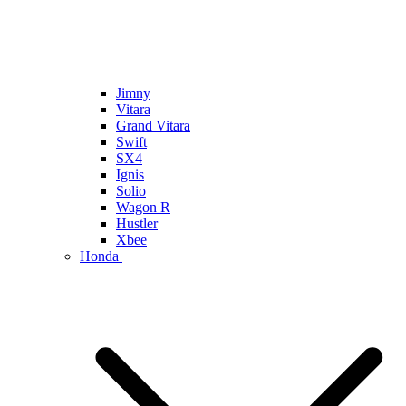
Jimny
Vitara
Grand Vitara
Swift
SX4
Ignis
Solio
Wagon R
Hustler
Xbee
Honda