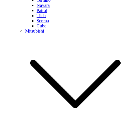
Terrano
Navara
Patrol
Tiida
Serena
Cube
Mitsubishi