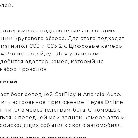
елей.
поддерживает подключение аналоговых
ции кругового обзора. Для этого подходят
 магнитол СС3 и СС3 2К. Цифровые камеры
C4 Pro не подойдут. Для установки
адобится адаптер камер, который не
 набор проводов.
логии
ет беспроводной CarPlay и Android Auto.
ить встроенное приложение Teyes Online
агнитоле через телеграм-бота. С помощью
ься к передней или задней камере авто и
происходящих событиях около автомобиля.
аднего вида и регистратор