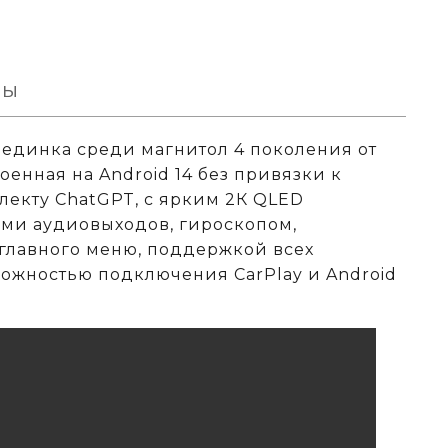
вы
ерединка среди магнитол 4 поколения от
оенная на Android 14 без привязки к
лекту ChatGPT, с ярким 2К QLED
ми аудиовыходов, гироскопом,
главного меню, поддержкой всех
можностью подключения CarPlay и Android