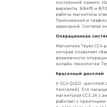
постоянной памяти. Н
варианты 6/64Гб и 8/1
работы магнитолы отв
Приложения и графика
зависаний. Система о
Операционная систе
Магнитола Teyes CC4 р
которая позволяет сб
возможности операци
онлайн-технологии Tey
Красочный дисплей
У CC4 QLED -дисплей 
пикселей). Его насыщ
магнитолах CC3 2К c 
работает с приятными