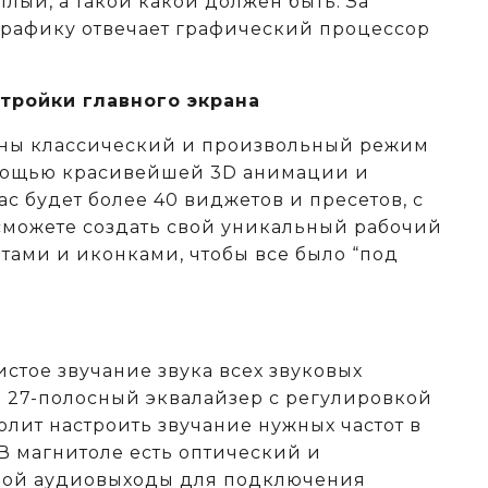
тлый, а такой какой должен быть. За
рафику отвечает графический процессор
тройки главного экрана
аны классический и произвольный режим
омощью красивейшей 3D анимации и
ас будет более 40 виджетов и пресетов, с
можете создать свой уникальный рабочий
тами и иконками, чтобы все было “под
истое звучание звука всех звуковых
 а 27-полосный эквалайзер с регулировкой
олит настроить звучание нужных частот в
В магнитоле есть оптический и
ой аудиовыходы для подключения