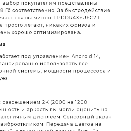
а выбор покупателям представлены
28 Гб соответственно. За быстродействие
ечает связка чипов LPDDR4X+UFC2.1.
 просто летают, никаких фризов и
чень хорошо оптимизирована.
ма
аботает под управлением Android 14,
алансированно использовать все
онной системы, мощности процессора и
es.
с разрешением 2K (2000 на 1200
енность и яркость вы могли оценить на
аналогичным дисплеем. Сенсорный экран
 виброоткликом. Передача цветов на