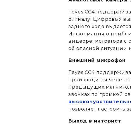
Teyes CC4 поддержива
сигналу. Цифровых вых
заднего хода выдаетс
Информация о приближ
видеорегистратора с 
об опасной ситуации н
Внешний микрофон
Teyes CC4 поддержив
производится через св
предыдущих магнитола
звонках по громкой с
высокочувствительн
позволяет настроить з
Выход в интернет