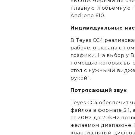
высоте. Черный не све
плавную и объемную г
Andreno 610.
Индивидуальные нас
В Teyes СС4 реализов
рабочего экрана с п
графики. На выбор у В
помощью которых вы с
стол с нужными видже
рукой”.
Потрясающий звук
Teyes CC4 обеспечит ч
файлов в формате 5.1,
от 20Hz до 20kHz позв
желаемом диапазоне. 
коаксиальный цифров