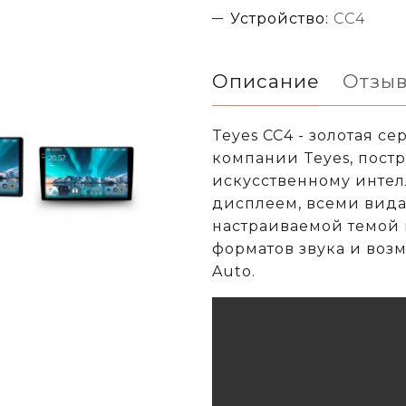
Устройство:
CC4
Описание
Отзы
Teyes CC4 - золотая с
компании Teyes, постр
искусственному интел
дисплеем, всеми вида
настраиваемой темой 
форматов звука и воз
Auto.