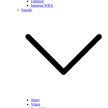
Outback
Impreza WRX
Suzuki
Jimny
Vitara