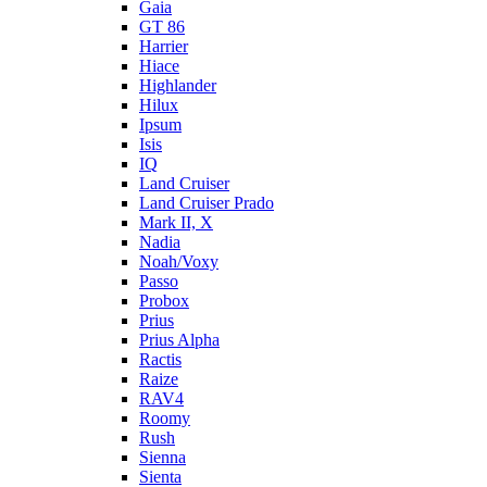
Gaia
GT 86
Harrier
Hiace
Highlander
Hilux
Ipsum
Isis
IQ
Land Cruiser
Land Cruiser Prado
Mark II, X
Nadia
Noah/Voxy
Passo
Probox
Prius
Prius Alpha
Ractis
Raize
RAV4
Roomy
Rush
Sienna
Sienta