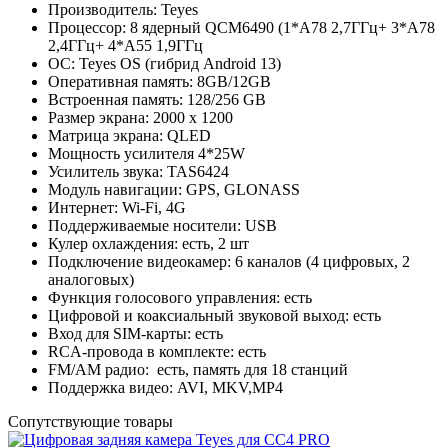
Производитель: Teyes
Процессор: 8 ядерный QCM6490 (1*A78 2,7ГГц+ 3*A78
2,4ГГц+ 4*A55 1,9ГГц
ОС: Teyes OS (гибрид Android 13)
Оперативная память: 8GB/12GB
Встроенная память: 128/256 GB
Размер экрана: 2000 х 1200
Матрица экрана: QLED
Мощность усилителя 4*25W
Усилитель звука: TAS6424
Модуль навигации: GPS, GLONASS
Интернет: Wi-Fi, 4G
Поддерживаемые носители: USB
Кулер охлаждения: есть, 2 шт
Подключение видеокамер: 6 каналов (4 цифровых, 2
аналоговых)
Функция голосового управления: есть
Цифровой и коаксиальный звуковой выход: есть
Вход для SIM-карты: есть
RCA-провода в комплекте: есть
FM/АM радио: есть, память для 18 станций
Поддержка видео: AVI, MKV,MP4
Сопутствующие товары