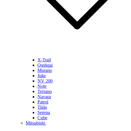
X-Trail
Qashqai
Murano
Juke
NV 200
Note
Terrano
Navara
Patrol
Tiida
Serena
Cube
Mitsubishi