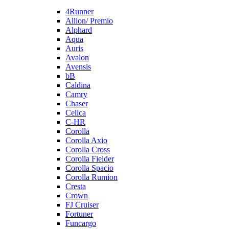
4Runner
Allion/ Premio
Alphard
Aqua
Auris
Avalon
Avensis
bB
Caldina
Camry
Chaser
Celica
C-HR
Corolla
Corolla Axio
Corolla Cross
Corolla Fielder
Corolla Spacio
Corolla Rumion
Cresta
Crown
FJ Cruiser
Fortuner
Funcargo