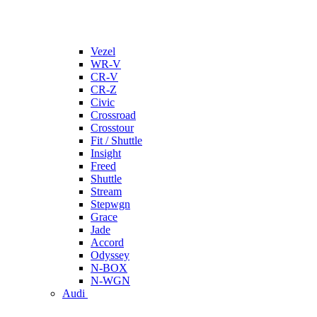
Vezel
WR-V
CR-V
CR-Z
Civic
Crossroad
Crosstour
Fit / Shuttle
Insight
Freed
Shuttle
Stream
Stepwgn
Grace
Jade
Accord
Odyssey
N-BOX
N-WGN
Audi