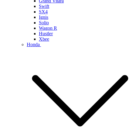
Grand Vitara
Swift
SX4
Ignis
Solio
Wagon R
Hustler
Xbee
Honda