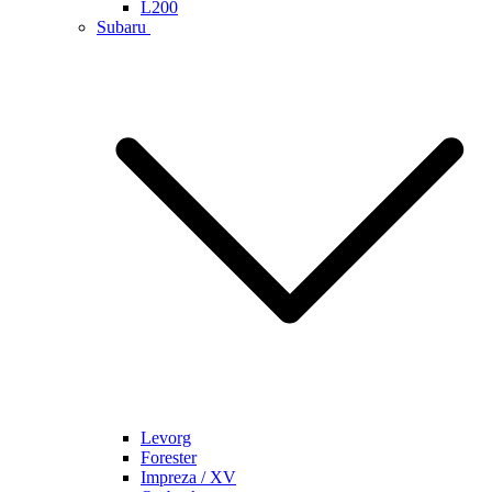
L200
Subaru
Levorg
Forester
Impreza / XV