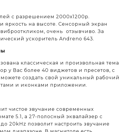
лей с разрешением 2000х1200р.
и яркость на высоте. Сенсорный экран
 виброоткликом, очень отзывчиво. За
фический ускоритель Andreno 643.
мы
изована классическая и произвольная тема
бор у Вас более 40 виджетов и пресетов, с
можете создать свой уникальный рабочий
етами и иконками приложении.
чит чистое звучание современных
мате 5.1, а 27-полосный эквалайзер с
 до 20kHz позволит настроить звучание
мом диапазоне. В магнитоле есть