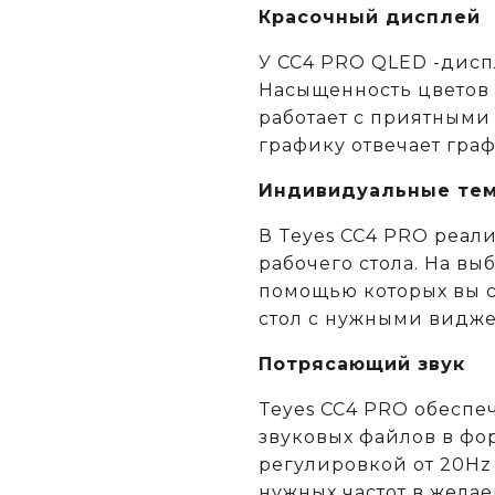
Красочный дисплей
У CC4 PRO QLED -дисп
Насыщенность цветов 
работает с приятными
графику отвечает гра
Индивидуальные те
В Teyes СС4 PRO реал
рабочего стола. На вы
помощью которых вы с
стол с нужными видж
Потрясающий звук
Teyes CC4 PRO обеспе
звуковых файлов в фор
регулировкой от 20Hz
нужных частот в желае