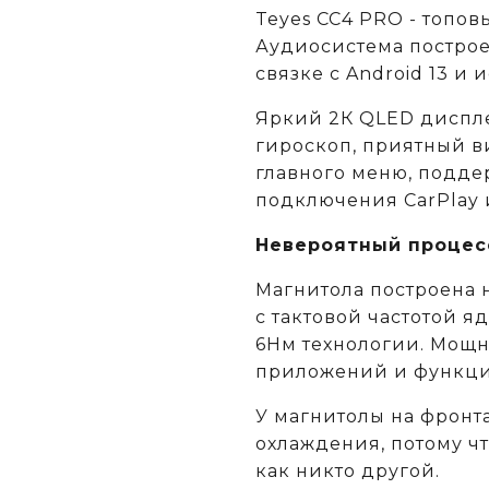
Teyes CC4 PRO - топов
Аудиосистема построе
связке с Android 13 и
Яркий 2К QLED диспл
гироскоп, приятный в
главного меню, подде
подключения CarPlay 
Невероятный процес
Магнитола построена 
c тактовой частотой я
6Нм технологии. Мощн
приложений и функций
У магнитолы на фронт
охлаждения, потому ч
как никто другой.