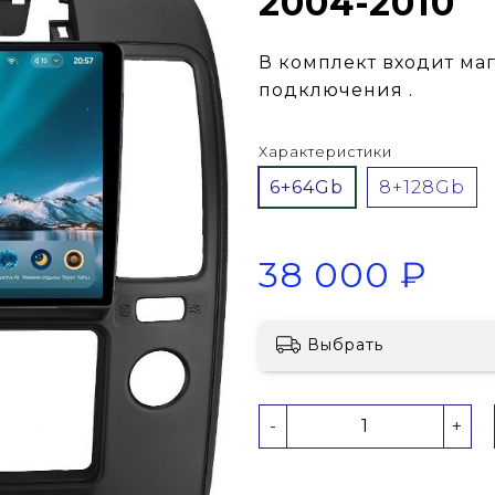
2004-2010
В комплект входит ма
подключения .
Характеристики
6+64Gb
8+128Gb
38 000 ₽
Выбрать
-
+