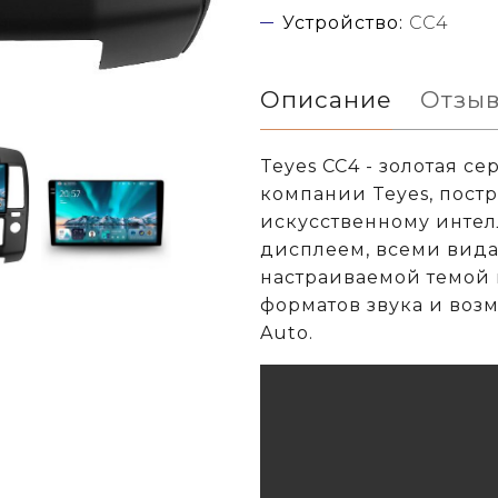
Устройство:
CC4
Описание
Отзы
Teyes CC4 - золотая с
компании Teyes, постр
искусственному интел
дисплеем, всеми вида
настраиваемой темой 
форматов звука и воз
Auto.