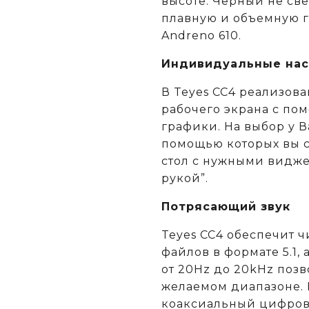
высоте. Черный не све
плавную и объемную г
Andreno 610.
Индивидуальные нас
В Teyes СС4 реализов
рабочего экрана с п
графики. На выбор у В
помощью которых вы с
стол с нужными видже
рукой”.
Потрясающий звук
Teyes CC4 обеспечит ч
файлов в формате 5.1,
от 20Hz до 20kHz позв
желаемом диапазоне. 
коаксиальный цифров