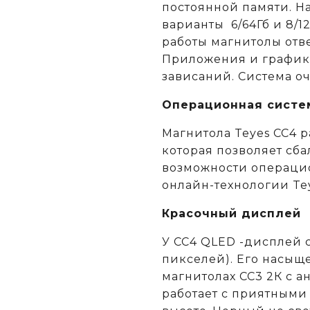
постоянной памяти. Н
варианты 6/64Гб и 8/1
работы магнитолы отв
Приложения и графика
зависаний. Система о
Операционная систе
Магнитола Teyes CC4 р
которая позволяет сб
возможности операци
онлайн-технологии Tey
Красочный дисплей
У CC4 QLED -дисплей 
пикселей). Его насыщ
магнитолах CC3 2К c 
работает с приятными