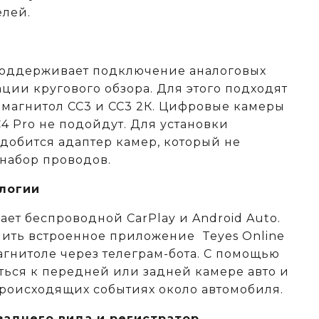
елей.
поддерживает подключение аналоговых
ции кругового обзора. Для этого подходят
 магнитол СС3 и СС3 2К. Цифровые камеры
C4 Pro не подойдут. Для установки
адобится адаптер камер, который не
 набор проводов.
логии
ет беспроводной CarPlay и Android Auto.
ить встроенное приложение Teyes Online
агнитоле через телеграм-бота. С помощью
ься к передней или задней камере авто и
происходящих событиях около автомобиля.
аднего вида и регистратор