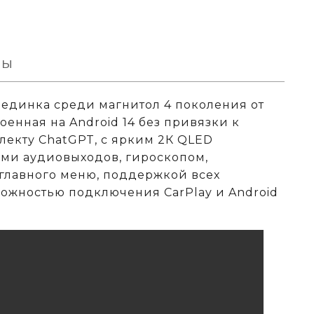
вы
ерединка среди магнитол 4 поколения от
оенная на Android 14 без привязки к
лекту ChatGPT, с ярким 2К QLED
ми аудиовыходов, гироскопом,
главного меню, поддержкой всех
можностью подключения CarPlay и Android