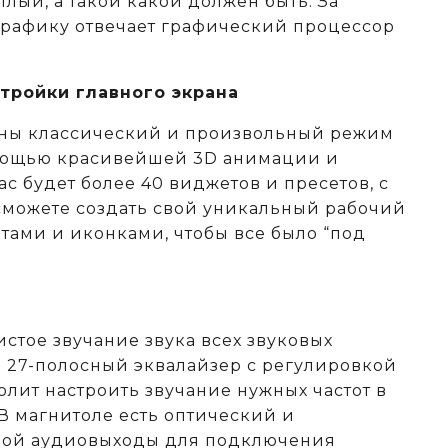
тлый, а такой какой должен быть. За
рафику отвечает графический процессор
тройки главного экрана
аны классический и произвольный режим
омощью красивейшей 3D анимации и
ас будет более 40 виджетов и пресетов, с
можете создать свой уникальный рабочий
тами и иконками, чтобы все было “под
истое звучание звука всех звуковых
 а 27-полосный эквалайзер с регулировкой
олит настроить звучание нужных частот в
В магнитоле есть оптический и
ой аудиовыходы для подключения