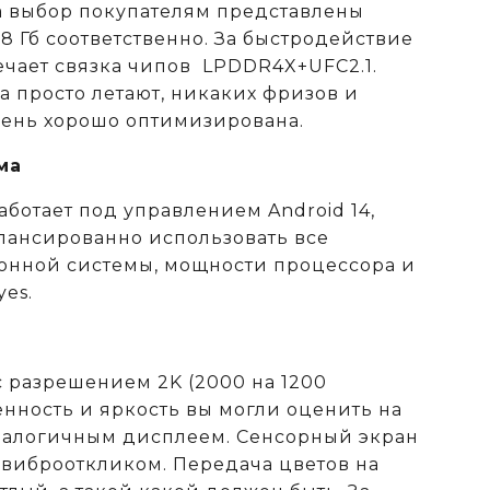
а выбор покупателям представлены
28 Гб соответственно. За быстродействие
ечает связка чипов LPDDR4X+UFC2.1.
 просто летают, никаких фризов и
чень хорошо оптимизирована.
ма
аботает под управлением Android 14,
алансированно использовать все
онной системы, мощности процессора и
es.
с разрешением 2K (2000 на 1200
енность и яркость вы могли оценить на
аналогичным дисплеем. Сенсорный экран
 виброоткликом. Передача цветов на