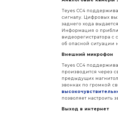
Teyes CC4 поддержива
сигналу. Цифровых вых
заднего хода выдаетс
Информация о приближ
видеорегистратора с 
об опасной ситуации н
Внешний микрофон
Teyes CC4 поддержив
производится через св
предыдущих магнитола
звонках по громкой с
высокочувствительн
позволяет настроить з
Выход в интернет