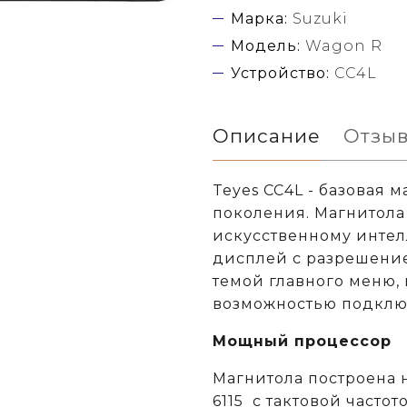
Марка:
Suzuki
Модель:
Wagon R
Устройство:
CC4L
Описание
Отзы
Teyes CC4L - базовая 
поколения. Магнитола 
искусственному интел
дисплей с разрешение
темой главного меню,
возможностью подключ
Мощный процессор
Магнитола построена 
6115
c тактовой частот