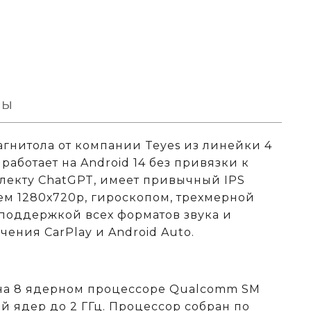
вы
магнитола от компании Teyes из линейки 4
работает на Android 14 без привязки к
лекту ChatGPT, имеет привычный IPS
м 1280х720р, гироскопом, трехмерной
 поддержкой всех форматов звука и
ения CarPlay и Android Auto.
на 8 ядерном процессоре
Qualcomm
SM
ой ядер до 2 ГГц. Процессор собран по