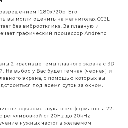
й
 разрешением 1280х720р. Его
ть вы могли оценить на магнитолах CC3L.
тает без виброотклика. За плавную и
ечает графический процессор Andreno
аны 2 красивые темы главного экрана с 3D
 На выбор у Вас будет темная (черная) и
главного экрана, с помощью которых вы
дстроиться под время суток за окном.
чистое звучание звука всех форматов, а 27-
с регулировкой от 20Hz до 20kHz
вучание нужных частот в желаемом