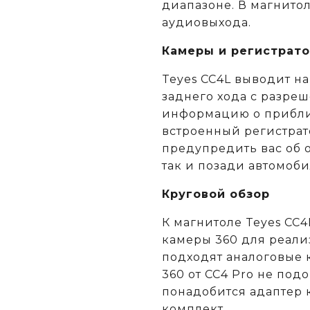
диапазоне. В магнитол
аудиовыхода.
Камеры и регистрат
Teyes CC4L выводит н
заднего хода с разреш
информацию о прибли
встроенный регистрат
предупредить вас об 
так и позади автомоби
Круговой обзор
К магнитоле Teyes CC
камеры 360 для реализ
подходят аналоговые к
360 от CC4 Pro не под
понадобится адаптер 
комплект.