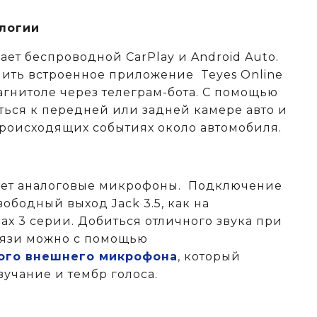
логии
ет беспроводной CarPlay и Android Auto.
ить встроенное приложение Teyes Online
агнитоле через телеграм-бота. С помощью
ься к передней или задней камере авто и
происходящих событиях около автомобиля.
ает аналоговые микрофоны. Подключение
ободный выход Jack 3.5, как на
х 3 серии. Добиться отличного звука при
вязи можно с помощью
ого внешнего микрофона
,
который
вучание и тембр голоса.