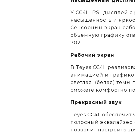
Насыщенный диспле
У CC4L IPS -дисплей с
насыщенность и яркос
Сенсорный экран рабо
объемную графику отв
702.
Рабочий экран
В Teyes СС4L реализов
анимацией и графикой.
светлая (белая) темы 
сможете комфортно по
Прекрасный звук
Teyes CC4L обеспечит 
полосный эквалайзер 
позволит настроить з