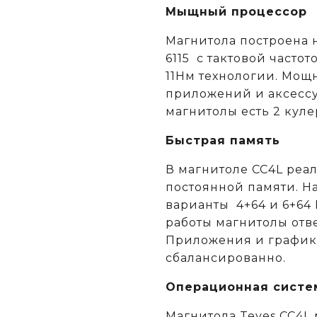
Мыщный процессор
Магнитола построена 
6115
c тактовой частот
11Нм технологии. Мощн
приложений и аксессу
магнитолы есть 2 кул
Быстрая память
В магнитоле CC4L реа
постоянной памяти. Н
варианты 4+64 и 6+64 
работы магнитолы отв
Приложения и графика
сбалансированно.
Операционная систе
Магнитола Teyes CC4L 