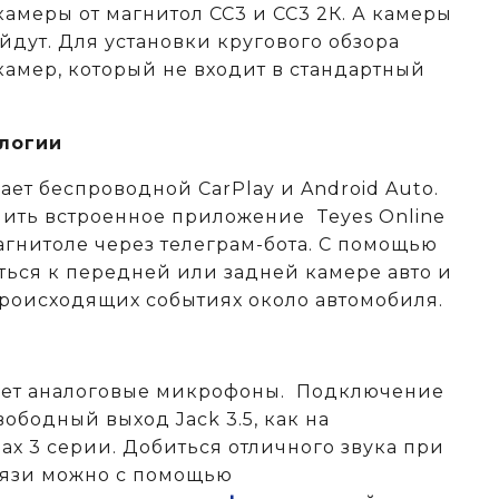
амеры от магнитол СС3 и СС3 2К. А камеры
ойдут. Для установки кругового обзора
камер, который не входит в стандартный
логии
ет беспроводной CarPlay и Android Auto.
ить встроенное приложение Teyes Online
агнитоле через телеграм-бота. С помощью
ься к передней или задней камере авто и
происходящих событиях около автомобиля.
ает аналоговые микрофоны. Подключение
ободный выход Jack 3.5, как на
х 3 серии. Добиться отличного звука при
вязи можно с помощью