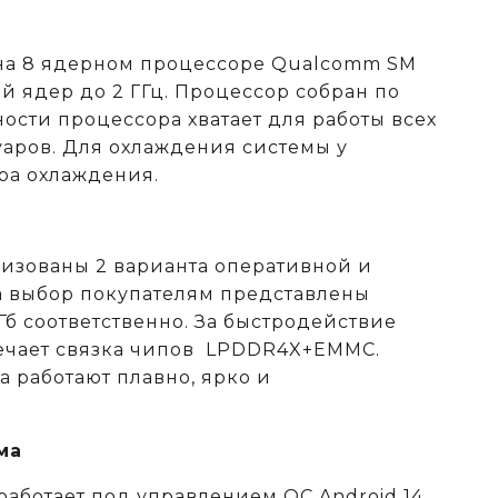
на 8 ядерном процессоре
Qualcomm
SM
ой ядер до 2 ГГц. Процессор собран по
ости процессора хватает для работы всех
аров. Для охлаждения системы у
ера охлаждения.
лизованы 2 варианта оперативной и
а выбор покупателям представлены
Гб соответственно. За быстродействие
ечает связка чипов LPDDR4X+EMMC.
 работают плавно, ярко и
ма
работает под управлением ОС Android 14,