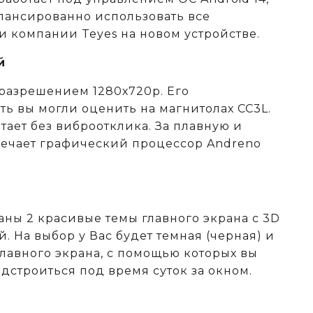
алансированно использовать все
и компании Teyes на новом устройстве.
й
 разрешением 1280х720р. Его
ть вы могли оценить на магнитолах CC3L.
тает без виброотклика. За плавную и
ечает графический процессор Andreno
аны 2 красивые темы главного экрана с 3D
 На выбор у Вас будет темная (черная) и
главного экрана, с помощью которых вы
дстроиться под время суток за окном.