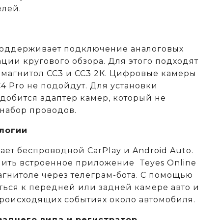
елей.
поддерживает подключение аналоговых
ции кругового обзора. Для этого подходят
 магнитол СС3 и СС3 2К. Цифровые камеры
C4 Pro не подойдут. Для установки
адобится адаптер камер, который не
 набор проводов.
логии
ет беспроводной CarPlay и Android Auto.
ить встроенное приложение Teyes Online
агнитоле через телеграм-бота. С помощью
ься к передней или задней камере авто и
происходящих событиях около автомобиля.
аднего вида и регистратор