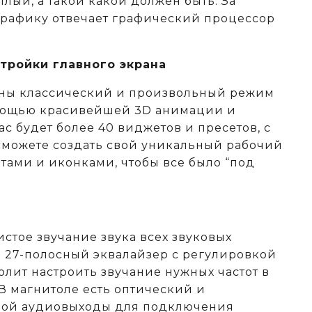
тлый, а такой какой должен быть. За
рафику отвечает графический процессор
тройки главного экрана
аны классический и произвольный режим
омощью красивейшей 3D анимации и
ас будет более 40 виджетов и пресетов, с
можете создать свой уникальный рабочий
тами и иконками, чтобы все было “под
истое звучание звука всех звуковых
 а 27-полосный эквалайзер с регулировкой
олит настроить звучание нужных частот в
В магнитоле есть оптический и
ой аудиовыходы для подключения