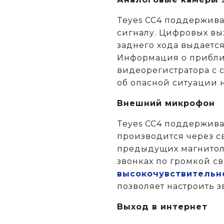
Teyes CC4 поддержива
сигналу. Цифровых вых
заднего хода выдаетс
Информация о приближ
видеорегистратора с 
об опасной ситуации н
Внешний микрофон
Teyes CC4 поддержив
производится через св
предыдущих магнитола
звонках по громкой с
высокочувствительн
позволяет настроить з
Выход в интернет