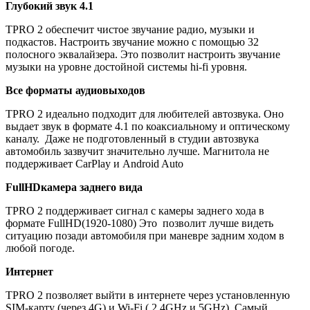
Глубокий звук 4.1
TPRO 2 обеспечит чистое звучание радио, музыки и
подкастов. Настроить звучание можно с помощью 32
полосного эквалайзера. Это позволит настроить звучание
музыки на уровне достойной системы hi-fi уровня.
Все форматы аудиовыходов
TPRO 2 идеально подходит для любителей автозвука. Оно
выдает звук в формате 4.1 по коаксиальному и оптическому
каналу. Даже не подготовленный в студии автозвука
автомобиль зазвучит значительно лучше.
Магнитола не
поддерживает CarPlay и Android Auto
FullHDкамера заднего вида
TPRO 2 поддерживает сигнал с камеры заднего хода в
формате FullHD(1920-1080) Это позволит лучше видеть
ситуацию позади автомобиля при маневре задним ходом в
любой погоде.
Интернет
TPRO 2 позволяет выйти в интернете через установленную
SIM-карту (через 4G) и Wi-Fi ( 2.4GHz и 5GHz). Самый