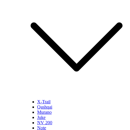
X-Trail
Qashqai
Murano
Juke
NV 200
Note