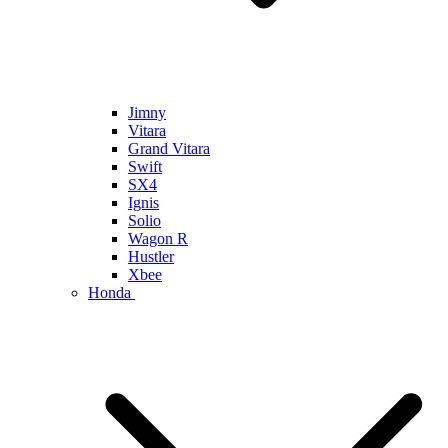
Jimny
Vitara
Grand Vitara
Swift
SX4
Ignis
Solio
Wagon R
Hustler
Xbee
Honda