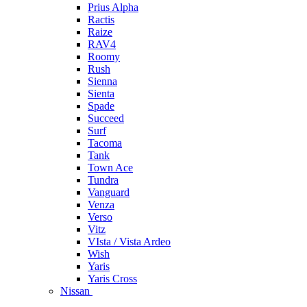
Prius Alpha
Ractis
Raize
RAV4
Roomy
Rush
Sienna
Sienta
Spade
Succeed
Surf
Tacoma
Tank
Town Ace
Tundra
Vanguard
Venza
Verso
Vitz
VIsta / Vista Ardeo
Wish
Yaris
Yaris Cross
Nissan