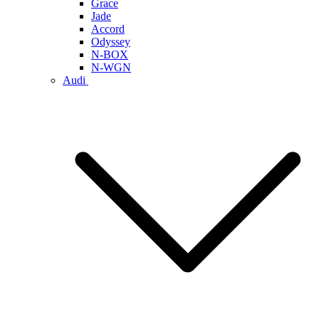
Grace
Jade
Accord
Odyssey
N-BOX
N-WGN
Audi