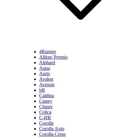
4Runner
Allion/ Premio
Alphard
Aqua
Auris
Avalon
Avensis
bB
Caldina
Camry
Chaser
Celica
C-HR
Corolla
Corolla Axio
Corolla Cross