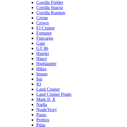
Corolla Fielder
Corolla Spacio
Corolla Rumion
Cresta
Crown
FJ Cruiser
Fortuner
Funcargo
Gaia
GT 86
Harrier
Hiace
Highlander
Hilux
Ipsum
Isis
IQ
Land Cruiser
Land Cruiser Prado
Mark II, X
Nadia
Noah/Voxy
Passo
Probox
Prius