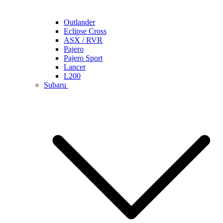
Outlander
Eclipse Cross
ASX / RVR
Pajero
Pajero Sport
Lancer
L200
Subaru