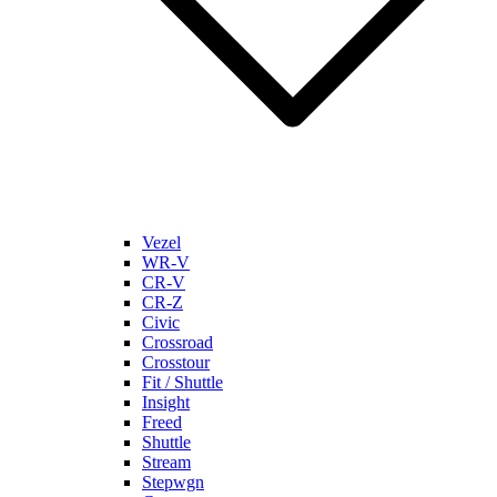
Vezel
WR-V
CR-V
CR-Z
Civic
Crossroad
Crosstour
Fit / Shuttle
Insight
Freed
Shuttle
Stream
Stepwgn