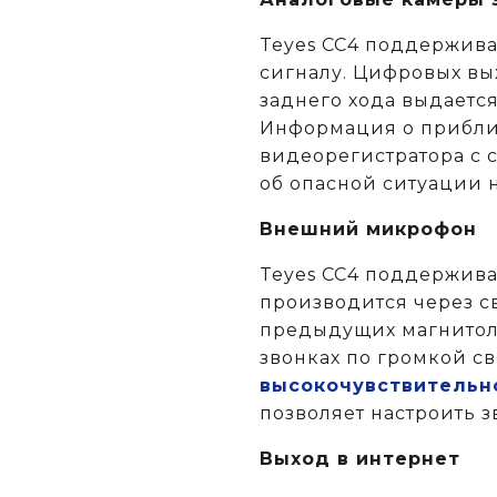
Teyes CC4 поддержива
сигналу. Цифровых вых
заднего хода выдаетс
Информация о приближ
видеорегистратора с 
об опасной ситуации н
Внешний микрофон
Teyes CC4 поддержив
производится через св
предыдущих магнитола
звонках по громкой с
высокочувствительн
позволяет настроить з
Выход в интернет