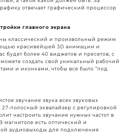
тлый, а такой какой должен быть. За
рафику отвечает графический процессор
тройки главного экрана
аны классический и произвольный режим
омощью красивейшей 3D анимации и
ас будет более 40 виджетов и пресетов, с
можете создать свой уникальный рабочий
тами и иконками, чтобы все было “под
истое звучание звука всех звуковых
 а 27-полосный эквалайзер с регулировкой
олит настроить звучание нужных частот в
В магнитоле есть оптический и
ой аудиовыходы для подключения