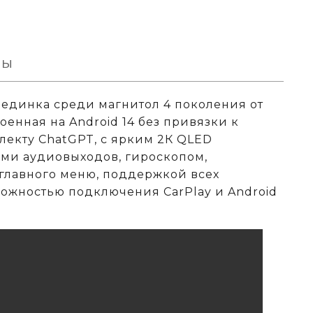
вы
ерединка среди магнитол 4 поколения от
оенная на Android 14 без привязки к
лекту ChatGPT, с ярким 2К QLED
ми аудиовыходов, гироскопом,
главного меню, поддержкой всех
можностью подключения CarPlay и Android