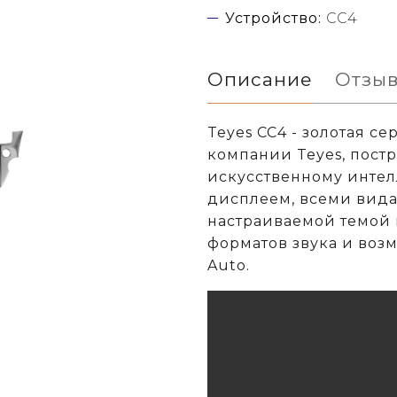
Устройство:
CC4
Описание
Отзы
Teyes CC4 - золотая с
компании Teyes, постр
искусственному интел
дисплеем, всеми вида
настраиваемой темой 
форматов звука и воз
Auto.