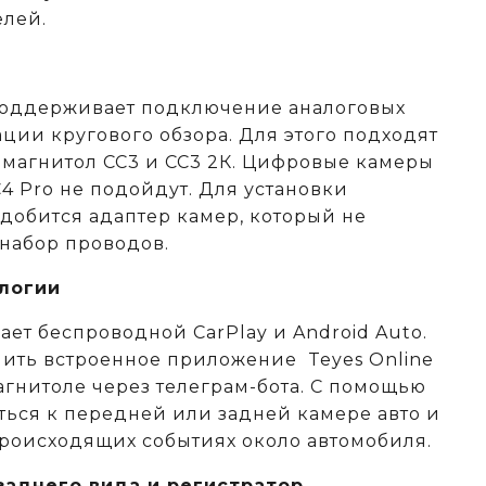
елей.
поддерживает подключение аналоговых
ции кругового обзора. Для этого подходят
 магнитол СС3 и СС3 2К. Цифровые камеры
C4 Pro не подойдут. Для установки
адобится адаптер камер, который не
 набор проводов.
логии
ет беспроводной CarPlay и Android Auto.
ить встроенное приложение Teyes Online
агнитоле через телеграм-бота. С помощью
ься к передней или задней камере авто и
происходящих событиях около автомобиля.
аднего вида и регистратор