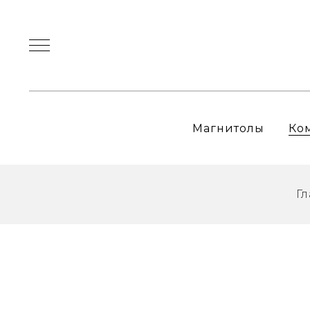
Магнитолы
Ко
Г