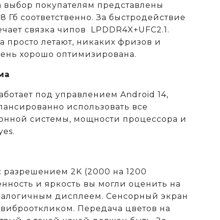
а выбор покупателям представлены
28 Гб соответственно. За быстродействие
ечает связка чипов LPDDR4X+UFC2.1.
 просто летают, никаких фризов и
чень хорошо оптимизирована.
ма
аботает под управлением Android 14,
алансированно использовать все
онной системы, мощности процессора и
es.
с разрешением 2K (2000 на 1200
енность и яркость вы могли оценить на
аналогичным дисплеем. Сенсорный экран
 виброоткликом. Передача цветов на