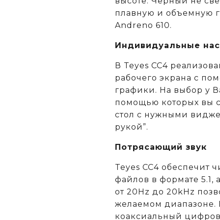
высоте. Черный не све
плавную и объемную г
Andreno 610.
Индивидуальные нас
В Teyes СС4 реализов
рабочего экрана с п
графики. На выбор у В
помощью которых вы с
стол с нужными видже
рукой”.
Потрясающий звук
Teyes CC4 обеспечит ч
файлов в формате 5.1,
от 20Hz до 20kHz позв
желаемом диапазоне. 
коаксиальный цифров