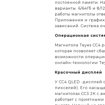
постоянной памяти. Н
варианты 6/64Гб и 8/1
работы магнитолы отв
Приложения и графика
зависаний. Система о
Операционная систе
Магнитола Teyes CC4 р
которая позволяет сб
возможности операци
онлайн-технологии Tey
Красочный дисплей
У CC4 QLED -дисплей 
пикселей). Его насыщ
магнитолах CC3 2К c 
работает с приятными