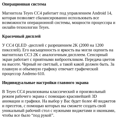
Операционная система
Магнитола Teyes CC4 работает под управлением Android 14,
которая позволяет сбалансированно использовать все
возможности операционной системы, мощности процессора и
онлайн-технологии Teyes.
Красочный дисплей
У CC4 QLED -дисплей с разрешением 2K (2000 на 1200
пикселей). Его насыщенность и яркость вы могли оценить на
магнитолах CC3 2К c аналогичным дисплеем. Сенсорный
экран работает с приятными виброоткликом. Передача цветов
на высоте. Черный не светлый, а такой какой должен быть. За
плавную и объемную графику отвечает графический
процессор Andreno 610.
Индивидуальные настройки главного экрана
В Teyes СС4 реализованы классический и произвольный
режим рабочего экрана с помощью красивейшей 3D
анимации и графики. На выбор у Вас будет более 40 виджетов
и пресетов, с помощью которых вы сможете создать свой
уникальный рабочий стол с нужными виджетами и иконками,
чтобы все было “под рукой”.