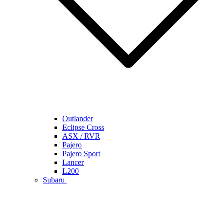
Outlander
Eclipse Cross
ASX / RVR
Pajero
Pajero Sport
Lancer
L200
Subaru