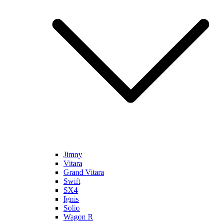
Jimny
Vitara
Grand Vitara
Swift
SX4
Ignis
Solio
Wagon R