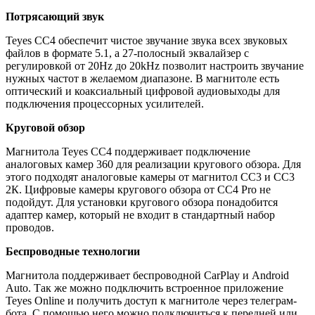
Потрясающий звук
Teyes CC4 обеспечит чистое звучание звука всех звуковых
файлов в формате 5.1, а 27-полосный эквалайзер с
регулировкой от 20Hz до 20kHz позволит настроить звучание
нужных частот в желаемом диапазоне. В магнитоле есть
оптический и коаксиальный цифровой аудиовыходы для
подключения процессорных усилителей.
Круговой обзор
Магнитола Teyes CC4 поддерживает подключение
аналоговых камер 360 для реализации кругового обзора. Для
этого подходят аналоговые камеры от магнитол СС3 и СС3
2К. Цифровые камеры кругового обзора от CC4 Pro не
подойдут. Для установки кругового обзора понадобится
адаптер камер, который не входит в стандартный набор
проводов.
Беспроводные технологии
Магнитола поддерживает беспроводной CarPlay и Android
Auto. Так же можно подключить встроенное приложение
Teyes Online и получить доступ к магнитоле через телеграм-
бота. С помощью него можно подключиться к передней или