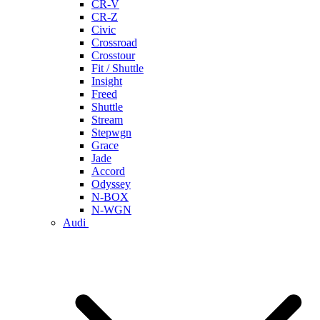
CR-V
CR-Z
Civic
Crossroad
Crosstour
Fit / Shuttle
Insight
Freed
Shuttle
Stream
Stepwgn
Grace
Jade
Accord
Odyssey
N-BOX
N-WGN
Audi