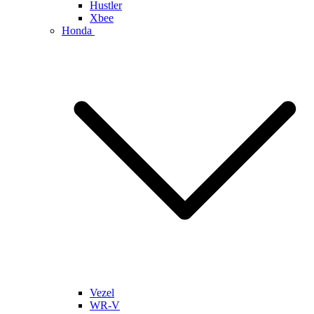
Hustler
Xbee
Honda
Vezel
WR-V