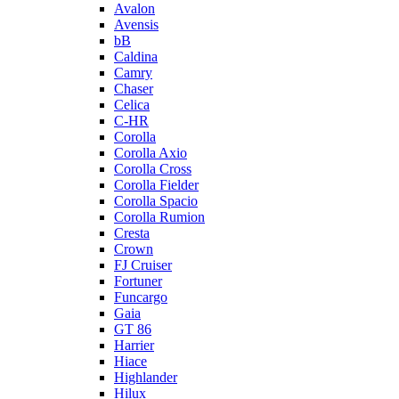
Avalon
Avensis
bB
Caldina
Camry
Chaser
Celica
C-HR
Corolla
Corolla Axio
Corolla Cross
Corolla Fielder
Corolla Spacio
Corolla Rumion
Cresta
Crown
FJ Cruiser
Fortuner
Funcargo
Gaia
GT 86
Harrier
Hiace
Highlander
Hilux