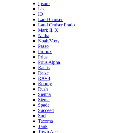
Ipsum
Isis
IQ
Land Cruiser
Land Cruiser Prado
Mark II, X
Nadia
Noah/Voxy
Passo
Probox
Prius
Prius Alpha
Ractis
Raize
RAV4
Roomy
Rush
Sienna
Sienta
Spade
Succeed
Surf
Tacoma
Tank
Town Ace