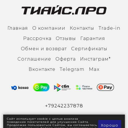
Главная
О компании
Контакты
Trade-in
Рассрочка
Отзывы
Гарантия
Обмен и возврат
Сертификаты
Соглашение
Оферта
Инcтаграм*
Вконтакте
Тelegram
Max
+79242237878
Сайт использует cookie с целью анализа
поведения посетителей для улучшения Сайта.
Хорошо
Продолжая пользоваться Сайтом, вы соглашаетесь