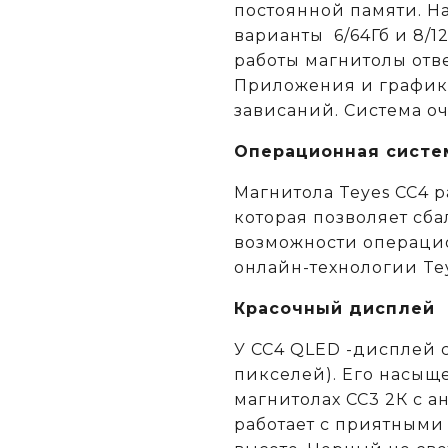
постоянной памяти. Н
варианты 6/64Гб и 8/1
работы магнитолы отв
Приложения и графика
зависаний. Система о
Операционная систе
Магнитола Teyes CC4 р
которая позволяет сб
возможности операци
онлайн-технологии Tey
Красочный дисплей
У CC4 QLED -дисплей 
пикселей). Его насыщ
магнитолах CC3 2К c 
работает с приятными