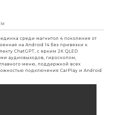
вы
ерединка среди магнитол 4 поколения от
оенная на Android 14 без привязки к
лекту ChatGPT, с ярким 2К QLED
ми аудиовыходов, гироскопом,
главного меню, поддержкой всех
можностью подключения CarPlay и Android