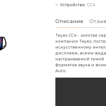
Устройство:
CC4
Описание
Отзы
Teyes CC4 - золотая с
компании Teyes, постр
искусственному интел
дисплеем, всеми вида
настраиваемой темой 
форматов звука и воз
Auto.