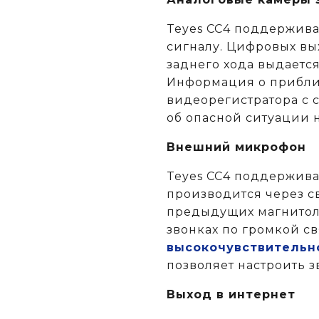
Teyes CC4 поддержива
сигналу. Цифровых вых
заднего хода выдаетс
Информация о приближ
видеорегистратора с 
об опасной ситуации н
Внешний микрофон
Teyes CC4 поддержив
производится через св
предыдущих магнитола
звонках по громкой с
высокочувствительн
позволяет настроить з
Выход в интернет