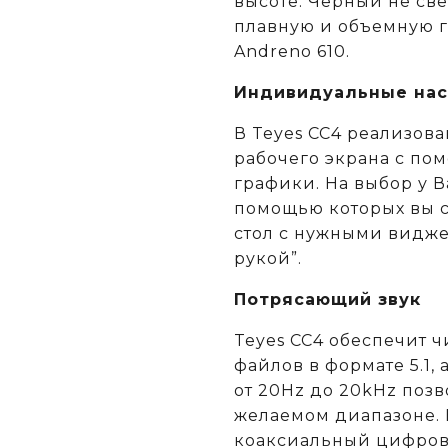
высоте. Черный не све
плавную и объемную г
Andreno 610.
Индивидуальные нас
В Teyes СС4 реализов
рабочего экрана с п
графики. На выбор у В
помощью которых вы с
стол с нужными видже
рукой”.
Потрясающий звук
Teyes CC4 обеспечит ч
файлов в формате 5.1,
от 20Hz до 20kHz позв
желаемом диапазоне. 
коаксиальный цифров