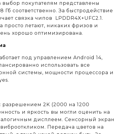
а выбор покупателям представлены
28 Гб соответственно. За быстродействие
ечает связка чипов LPDDR4X+UFC2.1.
 просто летают, никаких фризов и
чень хорошо оптимизирована.
ма
аботает под управлением Android 14,
алансированно использовать все
онной системы, мощности процессора и
es.
с разрешением 2K (2000 на 1200
енность и яркость вы могли оценить на
аналогичным дисплеем. Сенсорный экран
 виброоткликом. Передача цветов на