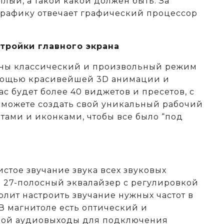
тлый, а такой какой должен быть. За
рафику отвечает графический процессор
тройки главного экрана
аны классический и произвольный режим
омощью красивейшей 3D анимации и
ас будет более 40 виджетов и пресетов, с
можете создать свой уникальный рабочий
тами и иконками, чтобы все было “под
истое звучание звука всех звуковых
 а 27-полосный эквалайзер с регулировкой
олит настроить звучание нужных частот в
В магнитоле есть оптический и
ой аудиовыходы для подключения