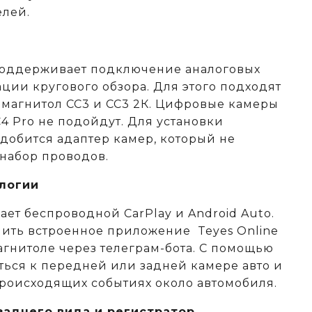
елей.
поддерживает подключение аналоговых
ции кругового обзора. Для этого подходят
 магнитол СС3 и СС3 2К. Цифровые камеры
C4 Pro не подойдут. Для установки
адобится адаптер камер, который не
 набор проводов.
логии
ет беспроводной CarPlay и Android Auto.
ить встроенное приложение Teyes Online
агнитоле через телеграм-бота. С помощью
ься к передней или задней камере авто и
происходящих событиях около автомобиля.
аднего вида и регистратор