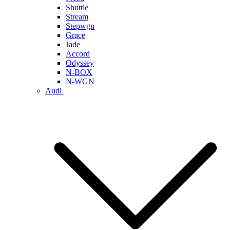
Shuttle
Stream
Stepwgn
Grace
Jade
Accord
Odyssey
N-BOX
N-WGN
Audi