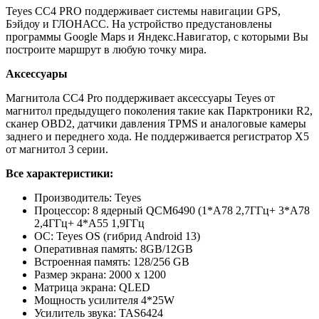
Teyes CC4 PRO поддерживает системы навигации GPS,
Бэйдоу и ГЛОНАСС. На устройство предустановлены
программы Google Maps и Яндекс.Навигатор, с которыми Вы
построите маршрут в любую точку мира.
Аксессуары
Магнитола CC4 Pro поддерживает аксессуары Teyes от
магнитол предыдущего поколения такие как Парктроники R2,
сканер OBD2, датчики давления TPMS и аналоговые камеры
заднего и переднего хода. Не поддерживается регистратор X5
от магнитол 3 серии.
Все характеристики:
Производитель: Teyes
Процессор: 8 ядерный QCM6490 (1*A78 2,7ГГц+ 3*A78
2,4ГГц+ 4*A55 1,9ГГц
ОС: Teyes OS (гибрид Android 13)
Оперативная память: 8GB/12GB
Встроенная память: 128/256 GB
Размер экрана: 2000 х 1200
Матрица экрана: QLED
Мощность усилителя 4*25W
Усилитель звука: TAS6424