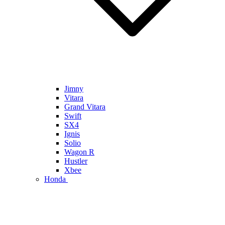
Jimny
Vitara
Grand Vitara
Swift
SX4
Ignis
Solio
Wagon R
Hustler
Xbee
Honda