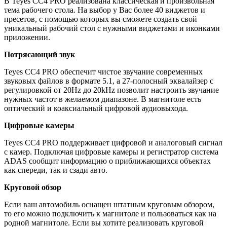
В Teyes СС4 PRO реализована классическая и произвольная
тема рабочего стола. На выбор у Вас более 40 виджетов и
пресетов, с помощью которых вы сможете создать свой
уникальный рабочий стол с нужными виджетами и иконками
приложении.
Потрясающий звук
Teyes CC4 PRO обеспечит чистое звучание современных
звуковых файлов в формате 5.1, а 27-полосный эквалайзер с
регулировкой от 20Hz до 20kHz позволит настроить звучание
нужных частот в желаемом диапазоне. В магнитоле есть
оптический и коаксиальный цифровой аудиовыхода.
Цифровые камеры
Teyes CC4 PRO поддерживает цифровой и аналоговый сигнал
с камер. Подключая цифровые камеры и регистратор система
ADAS сообщит информацию о приближающихся объектах
как спереди, так и сзади авто.
Круговой обзор
Если ваш автомобиль оснащен штатным круговым обзором,
то его можно подключить к магнитоле и пользоваться как на
родной магнитоле. Если вы хотите реализовать круговой