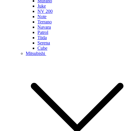
Murano
Juke
NV 200
Note
Terrano
Navara
Patrol
Tiida
Serena
Cube
Mitsubishi