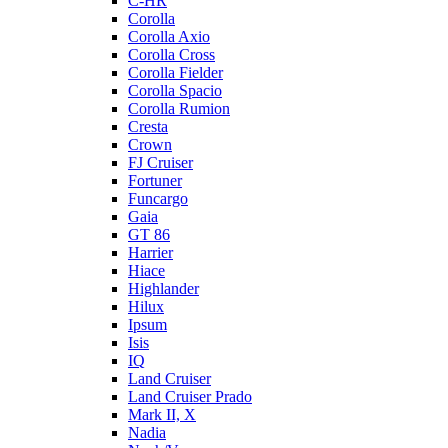
C-HR
Corolla
Corolla Axio
Corolla Cross
Corolla Fielder
Corolla Spacio
Corolla Rumion
Cresta
Crown
FJ Cruiser
Fortuner
Funcargo
Gaia
GT 86
Harrier
Hiace
Highlander
Hilux
Ipsum
Isis
IQ
Land Cruiser
Land Cruiser Prado
Mark II, X
Nadia