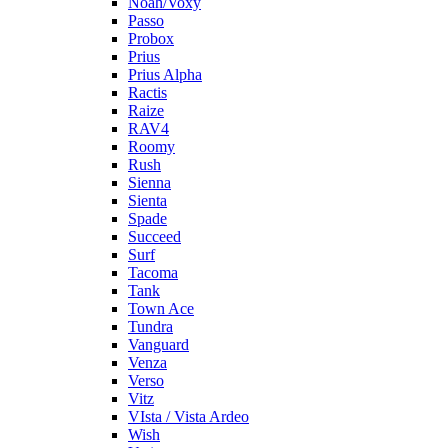
Noah/Voxy
Passo
Probox
Prius
Prius Alpha
Ractis
Raize
RAV4
Roomy
Rush
Sienna
Sienta
Spade
Succeed
Surf
Tacoma
Tank
Town Ace
Tundra
Vanguard
Venza
Verso
Vitz
VIsta / Vista Ardeo
Wish