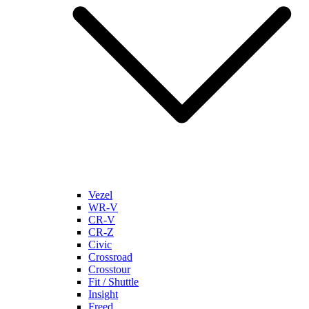
Vezel
WR-V
CR-V
CR-Z
Civic
Crossroad
Crosstour
Fit / Shuttle
Insight
Freed