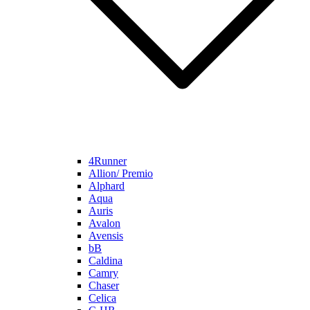
4Runner
Allion/ Premio
Alphard
Aqua
Auris
Avalon
Avensis
bB
Caldina
Camry
Chaser
Celica