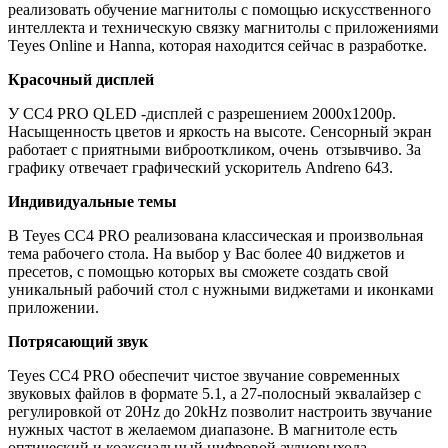
реализовать обучение магнитолы с помощью искусственного
интеллекта и техническую связку магнитолы с приложениями
Teyes Online и Hanna, которая находится сейчас в разработке.
Красочный дисплей
У CC4 PRO QLED -дисплей с разрешением 2000х1200р.
Насыщенность цветов и яркость на высоте. Сенсорный экран
работает с приятными виброоткликом, очень отзывчиво. За
графику отвечает графический ускоритель Andreno 643.
Индивидуальные темы
В Teyes СС4 PRO реализована классическая и произвольная
тема рабочего стола. На выбор у Вас более 40 виджетов и
пресетов, с помощью которых вы сможете создать свой
уникальный рабочий стол с нужными виджетами и иконками
приложении.
Потрясающий звук
Teyes CC4 PRO обеспечит чистое звучание современных
звуковых файлов в формате 5.1, а 27-полосный эквалайзер с
регулировкой от 20Hz до 20kHz позволит настроить звучание
нужных частот в желаемом диапазоне. В магнитоле есть
оптический и коаксиальный цифровой аудиовыхода.