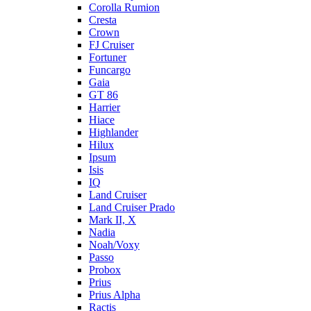
Corolla Rumion
Cresta
Crown
FJ Cruiser
Fortuner
Funcargo
Gaia
GT 86
Harrier
Hiace
Highlander
Hilux
Ipsum
Isis
IQ
Land Cruiser
Land Cruiser Prado
Mark II, X
Nadia
Noah/Voxy
Passo
Probox
Prius
Prius Alpha
Ractis