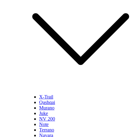
X-Trail
Qashqai
Murano
Juke
NV 200
Note
Terrano
Navara