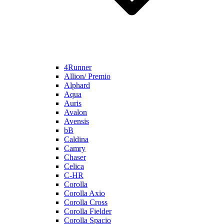
4Runner
Allion/ Premio
Alphard
Aqua
Auris
Avalon
Avensis
bB
Caldina
Camry
Chaser
Celica
C-HR
Corolla
Corolla Axio
Corolla Cross
Corolla Fielder
Corolla Spacio