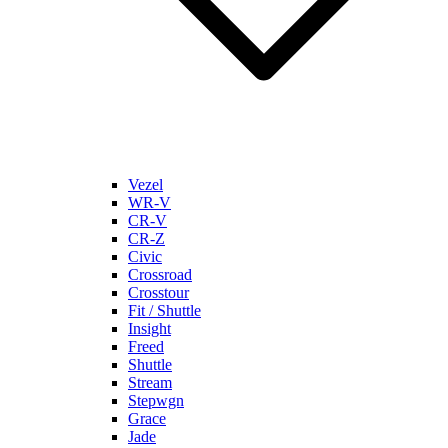
Vezel
WR-V
CR-V
CR-Z
Civic
Crossroad
Crosstour
Fit / Shuttle
Insight
Freed
Shuttle
Stream
Stepwgn
Grace
Jade