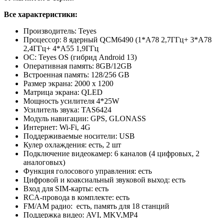
Все характеристики:
Производитель: Teyes
Процессор: 8 ядерный QCM6490 (1*A78 2,7ГГц+ 3*A78
2,4ГГц+ 4*A55 1,9ГГц
ОС: Teyes OS (гибрид Android 13)
Оперативная память: 8GB/12GB
Встроенная память: 128/256 GB
Размер экрана: 2000 х 1200
Матрица экрана: QLED
Мощность усилителя 4*25W
Усилитель звука: TAS6424
Модуль навигации: GPS, GLONASS
Интернет: Wi-Fi, 4G
Поддерживаемые носители: USB
Кулер охлаждения: есть, 2 шт
Подключение видеокамер: 6 каналов (4 цифровых, 2
аналоговых)
Функция голосового управления: есть
Цифровой и коаксиальный звуковой выход: есть
Вход для SIM-карты: есть
RCA-провода в комплекте: есть
FM/АM радио: есть, память для 18 станций
Поддержка видео: AVI, MKV,MP4