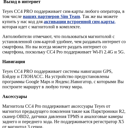
Выход в интернет
Teyes CC4 PRO поддерживает сим-карты любого оператора, в
том числе
наших партнеров Sim Team
.
Так же вы можете
купить у нас код для
активации встроенной сим-карты
,
которая идет с магнитолой в комплекте.
Автолюбители отмечают, что пользоваться магнитолой с
установленной сим-картой удобнее, чем раздавать интернет со
смартфона. Но вы всегда можете раздать интернет со
смартфона, поскольку СС4 Pro поддерживает Wi-Fi 2.4G и 5G.
Навигация
Teyes CC4 PRO поддерживает системы навигации GPS,
Бэйдоу и ГЛОНАСС. На устройство предустановлены
программы Google Maps и Яндекс.Навигатор, с которыми Вы
построите маршрут в любую точку мира.
Аксессуары
Магнитола CC4 Pro поддерживает аксессуары Teyes от
магнитол предыдущего поколения такие как Парктроники R2,
сканер OBD2, датчики давления TPMS и аналоговые камеры
заднего и переднего хода. Не поддерживается регистратор X5
от магнитол 3 серии.