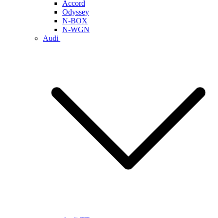
Accord
Odyssey
N-BOX
N-WGN
Audi