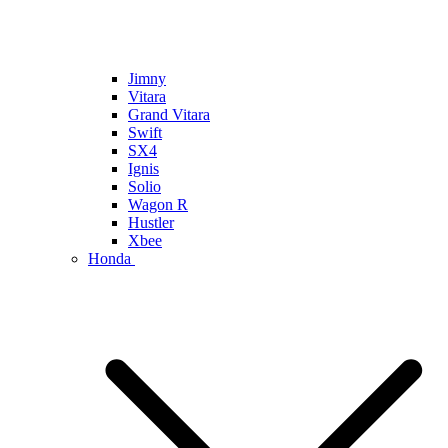
Jimny
Vitara
Grand Vitara
Swift
SX4
Ignis
Solio
Wagon R
Hustler
Xbee
Honda