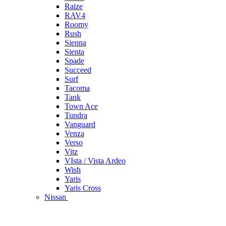
Raize
RAV4
Roomy
Rush
Sienna
Sienta
Spade
Succeed
Surf
Tacoma
Tank
Town Ace
Tundra
Vanguard
Venza
Verso
Vitz
VIsta / Vista Ardeo
Wish
Yaris
Yaris Cross
Nissan