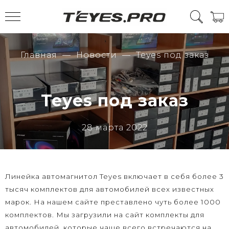
Главная
Новости
Teyes под заказ
Teyes под заказ
28 марта 2022
Линейка автомагнитол Teyes включает в себя более 3
тысяч комплектов для автомобилей всех известных
марок. На нашем сайте преставлено чуть более 1000
комплектов. Мы загрузили на сайт комплекты для
автомобилей, которые чаще всего встречаются на