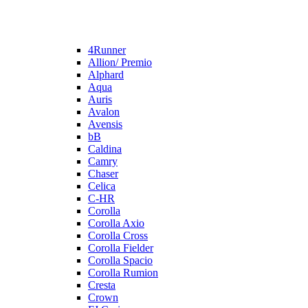
4Runner
Allion/ Premio
Alphard
Aqua
Auris
Avalon
Avensis
bB
Caldina
Camry
Chaser
Celica
C-HR
Corolla
Corolla Axio
Corolla Cross
Corolla Fielder
Corolla Spacio
Corolla Rumion
Cresta
Crown