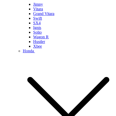
Jimny
Vitara
Grand Vitara
Swift
SX4
Ignis
Solio
Wagon R
Hustler
Xbee
Honda