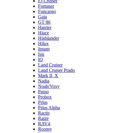
FJ Cruiser
Fortuner
Funcargo
Gaia
GT 86
Harrier
Hiace
Highlander
Hilux
Ipsum
Isis
IQ
Land Cruiser
Land Cruiser Prado
Mark II, X
Nadia
Noah/Voxy
Passo
Probox
Prius
Prius Alpha
Ractis
Raize
RAV4
Roomy