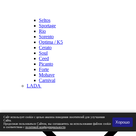
Seltos
Sportage
Rio
Sorento
Optima / K5
Cerato
Soul
Ceed
Picanto
Forte
Mohave
Carnival
LADA
Сайт использует cookie с целью анализа поведения посетителей для улучшения
Сайта.
Хорошо
Продолжая пользоваться Сайтом, вы соглашаетесь на использование файлов cookie
в соответствии с
политикой конфиденциальности
.