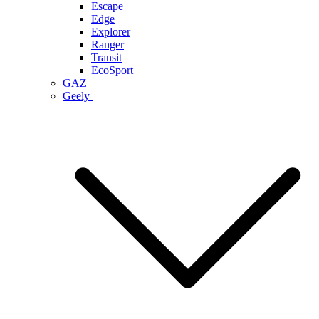
Escape
Edge
Explorer
Ranger
Transit
EcoSport
GAZ
Geely