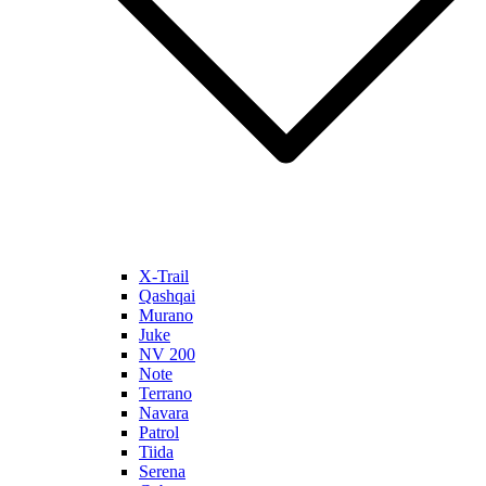
X-Trail
Qashqai
Murano
Juke
NV 200
Note
Terrano
Navara
Patrol
Tiida
Serena