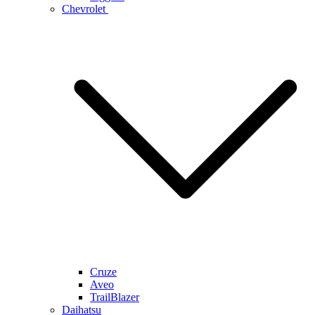
Chevrolet
Cruze
Aveo
TrailBlazer
Daihatsu