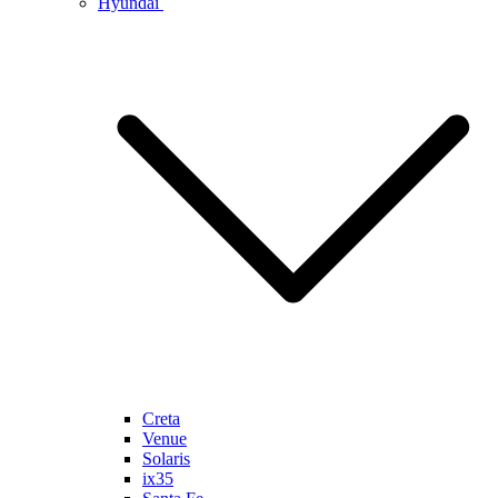
Hyundai
Creta
Venue
Solaris
ix35