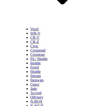
Vezel
WR-V
CR-V
CR-Z
Civic
Crossroad
Crosstour
Fit / Shuttle
Insight
Freed
Shuttle
Stream
Stepwgn
Grace
Jade
Accord
Odyssey
N-BOX
N-WGN